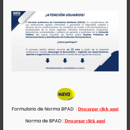
CONSULTAS NACIONALES Y
ESTADALES
INGRESAR
RECAUDOS Y FORMULARIOS
Formulario de Norma BPAD :
Descargar click aqui
DIRECCIÓN DE REGULACIÓN Y
CONTROL DE MATERIALES,
Norma de BPAD
:
Descargar click aqui
EQUIPOS, ESTABLECIMIENTOS